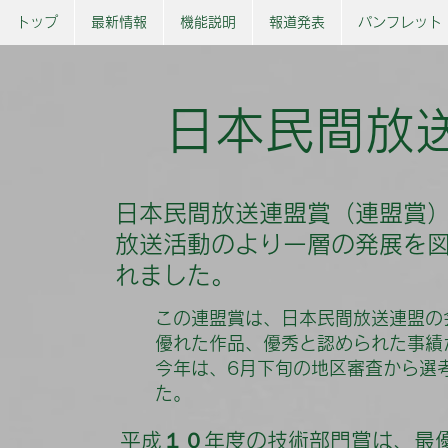
トップ
最新情報
機能説明
報道発表
パンフレット
日本民間放
日本民間放送連盟賞（連盟賞）
放送活動のより一層の発展を
れました。
この連盟賞は、日本民間放送連盟の
優れた作品、優秀と認められた事績
今年は、6月下旬の地区審査から選
た。
平成１０年度の技術部門賞は、最